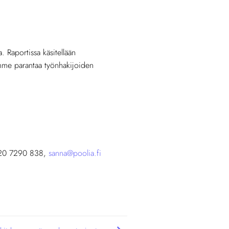
. Raportissa käsitellään
oimme parantaa työnhakijoiden
 020 7290 838,
sanna@poolia.fi