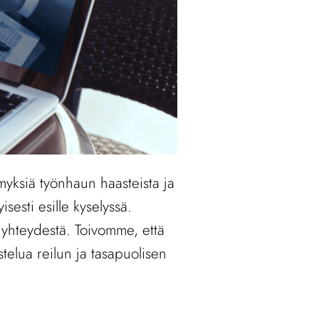
myksiä työnhaun haasteista ja
sesti esille kyselyssä.
n yhteydestä. Toivomme, että
telua reilun ja tasapuolisen