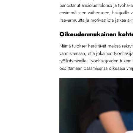
panostanut ansioluettelonsa ja työhak
ensimmäiseen vaiheeseen, hakijoille v
itsevarmuutta ja motivaatiota jatkaa akt
Oikeudenmukainen kohtel
Nämä tulokset herättävät meissä rekryt
varmistamaan, että jokainen työnhakija
työllistymiselle. Työnhakijoiden tukem
osoittamaan osaamisensa oikeassa ymp