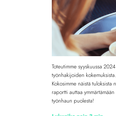
Toteutimme syyskuussa 2024 la
työnhakijoiden kokemuksista. I
Kokosimme näistä tuloksista n
raportti auttaa ymmärtämään t
työnhaun puolesta!