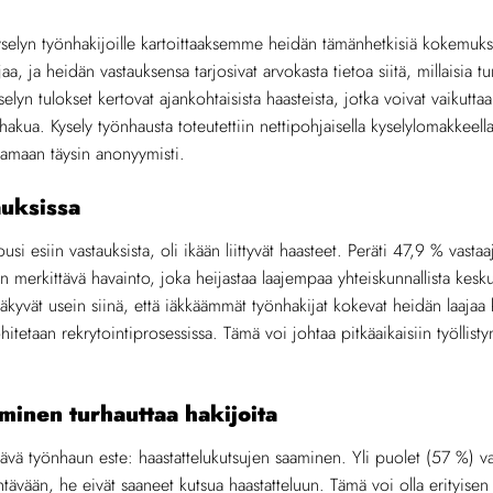
elyn työnhakijoille kartoittaaksemme heidän tämänhetkisiä kokemuksi
aa, ja heidän vastauksensa tarjosivat arvokasta tietoa siitä, millaisia tu
yselyn tulokset kertovat ajankohtaisista haasteista, jotka voivat vaikut
akua. Kysely työnhausta toteutettiin nettipohjaisella kyselylomakkeella
staamaan täysin anonyymisti.
auksissa
si esiin vastauksista, oli ikään liittyvät haasteet. Peräti 47,9 % vastaa
 merkittävä havainto, joka heijastaa laajempaa yhteiskunnallista keskus
 näkyvät usein siinä, että iäkkäämmät työnhakijat kokevat heidän laaja
ohitetaan rekrytointiprosessissa. Tämä voi johtaa pitkäaikaisiin työllisty
minen turhauttaa hakijoita
vä työnhaun este: haastattelukutsujen saaminen. Yli puolet (57 %) vast
ävään, he eivät saaneet kutsua haastatteluun. Tämä voi olla erityisen