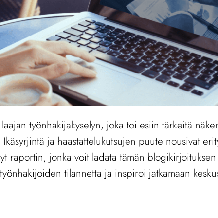
ajan työnhakijakyselyn, joka toi esiin tärkeitä näke
käsyrjintä ja haastattelukutsujen puute nousivat erityi
yt raportin, jonka voit ladata tämän blogikirjoitukse
yönhakijoiden tilannetta ja inspiroi jatkamaan keskus