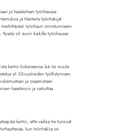
aan ja haasteitaan työnhaussa.
ntemuksia ja tilanteita työnhakijat
taa merkittävästi työnhaun onnistumiseen
. Kysely oli avoin kaikille työnhaussa
jista kertoi kokeneensa ikä- tai muuta
telua yli 55-vuotiaiden työllistymisen
a kokemustaan ja osaamistaan
misen haasteisiin ja vaikuttaa
aajista kertoi, että vaikka he tunsivat
 turhauttavaa, kun työnhakija on