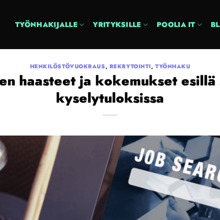
TYÖNHAKIJALLE
YRITYKSILLE
POOLIA IT
B
HENKILÖSTÖVUOKRAUS
,
REKRYTOINTI
,
TYÖNHAKU
en haasteet ja kokemukset esill
kyselytuloksissa