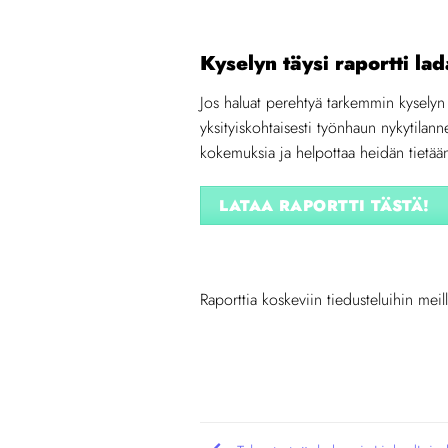
Kyselyn täysi raportti lad
Jos haluat perehtyä tarkemmin kyselyn t
yksityiskohtaisesti työnhaun nykytilan
kokemuksia ja helpottaa heidän tietää
LATAA RAPORTTI TÄSTÄ!
Raporttia koskeviin tiedusteluihin m