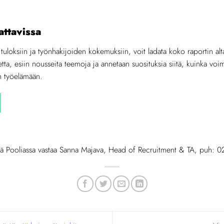
attavissa
uloksiin ja työnhakijoiden kokemuksiin, voit ladata koko raportin alta
netta, esiin nousseita teemoja ja annetaan suosituksia siitä, kuinka v
n työelämään.
eillä Pooliassa vastaa Sanna Majava, Head of Recruitment & TA, puh: