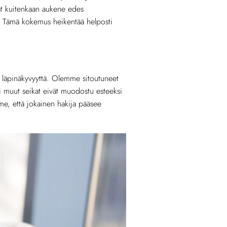
ät kuitenkaan aukene edes
a. Tämä kokemus heikentää helposti
en läpinäkyvyyttä. Olemme sitoutuneet
ai muut seikat eivät muodostu esteeksi
mme, että jokainen hakija pääsee