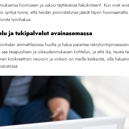
emuksensa hiomiseen ja uskoo täyttävänsä hakukriteerit. Kun ovet eiv
oi syntyä tunne, että heidän ponnistelunsa jäävät täysin huomaamatt
iivista työnhakua.
u ja tukipalvelut avainasemassa
ointialan ammattilaisissa huolta ja halua parantaa rekrytointiprosessi
 saa tasapuolisen ja oikeudenmukaisen kohtelun, ja että ikä, tausta t
inen konkreettisin neuvoin ja vinkein on meille keskeistä, sillä halua
äristössä.