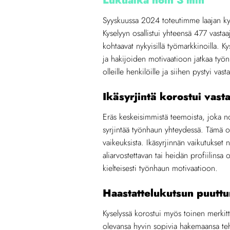
Lukuaika noin 3 min
Syyskuussa 2024 toteutimme laajan kys
Kyselyyn osallistui yhteensä 477 vastaaj
kohtaavat nykyisillä työmarkkinoilla. K
ja hakijoiden motivaatioon jatkaa työnh
olleille henkilöille ja siihen pystyi va
Ikäsyrjintä korostui vast
Eräs keskeisimmistä teemoista, joka nou
syrjintää työnhaun yhteydessä. Tämä on
vaikeuksista. Ikäsyrjinnän vaikutukset
aliarvostettavan tai heidän profiilinsa 
kielteisesti työnhaun motivaatioon.
Haastattelukutsun puuttu
Kyselyssä korostui myös toinen merkittä
olevansa hyvin sopivia hakemaansa teht