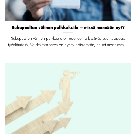
Sukupuolten välinen palkkakuilu – missä mennään nyt?
Sukupuolten välinen palkkaero on edelleen arkipäivää suomalaisessa
työelämässä. Vaikka tasa-arvoa on pyritty edistämään, naiset ansaitsevat...