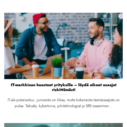
IT-markkinan haasteet yrityksille – löydä oikeat osaajat
riskittömästi
IT-ala polarisoituu: junioreita on liikaa, mutta kokeneista täsmäosaajista on
pulaa. Tekoäly, kyberturva, pilviteknologiat ja SRE-osaaminen...