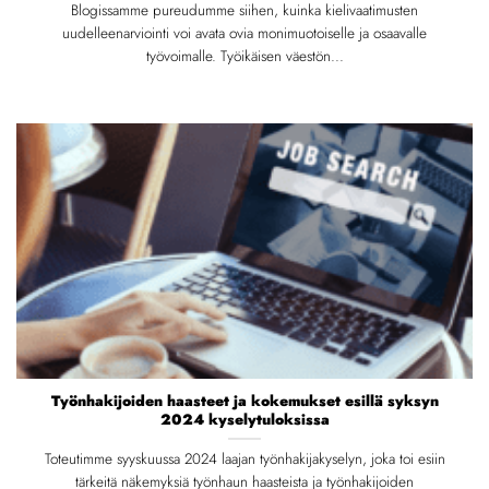
Blogissamme pureudumme siihen, kuinka kielivaatimusten
uudelleenarviointi voi avata ovia monimuotoiselle ja osaavalle
työvoimalle. Työikäisen väestön...
Työnhakijoiden haasteet ja kokemukset esillä syksyn
2024 kyselytuloksissa
Toteutimme syyskuussa 2024 laajan työnhakijakyselyn, joka toi esiin
tärkeitä näkemyksiä työnhaun haasteista ja työnhakijoiden