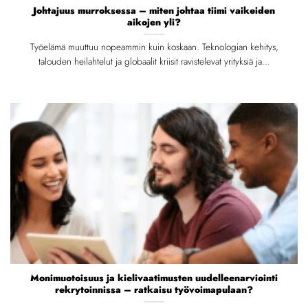
Johtajuus murroksessa – miten johtaa tiimi vaikeiden
aikojen yli?
Työelämä muuttuu nopeammin kuin koskaan. Teknologian kehitys,
talouden heilahtelut ja globaalit kriisit ravistelevat yrityksiä ja...
Monimuotoisuus ja kielivaatimusten uudelleenarviointi
rekrytoinnissa – ratkaisu työvoimapulaan?