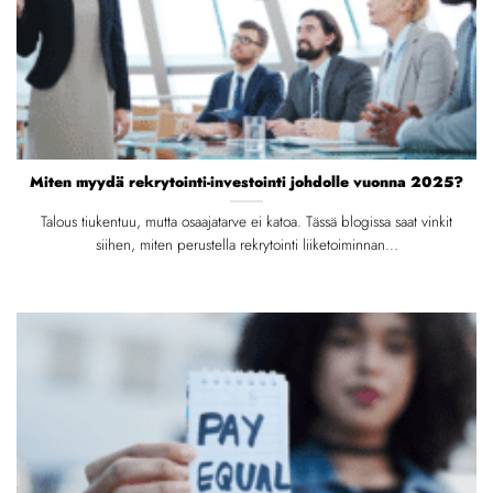
Miten myydä rekrytointi-investointi johdolle vuonna 2025?
Talous tiukentuu, mutta osaajatarve ei katoa. Tässä blogissa saat vinkit
siihen, miten perustella rekrytointi liiketoiminnan...