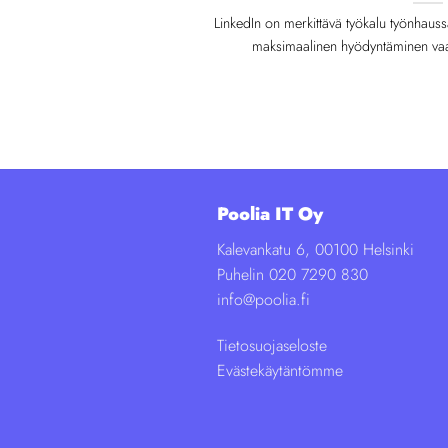
LinkedIn on merkittävä työkalu työnhauss
maksimaalinen hyödyntäminen vaati
Poolia IT Oy
Kalevankatu 6, 00100 Helsinki
Puhelin 020 7290 830
info@poolia.fi
Tietosuojaseloste
Evästekäytäntömme