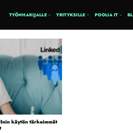
TYÖNHAKIJALLE
YRITYKSILLE
POOLIA IT
B
dInin käytön tärkeimmät
t