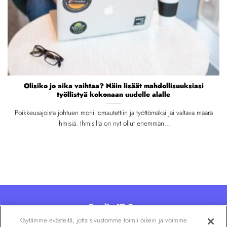
Olisiko jo aika vaihtaa? Näin lisäät mahdollisuuksiasi
työllistyä kokonaan uudelle alalle
Poikkeusajoista johtuen moni lomautettiin ja työttömäksi jäi valtava määrä
ihmisiä. Ihmisillä on nyt ollut enemmän...
Poolia IT Oy
Käytämme evästeitä, jotta sivustomme toimii oikein ja voimme
Kalevankatu 6, 00100 Helsinki