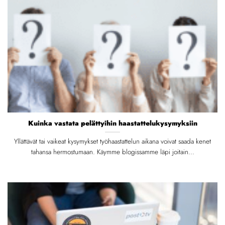
Kuinka vastata pelättyihin haastattelukysymyksiin
Yllättävät tai vaikeat kysymykset työhaastattelun aikana voivat saada kenet
tahansa hermostumaan. Käymme blogissamme läpi joitain...