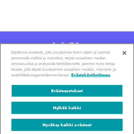
Poolia IT Oy
Käytämme evästeitä, jotta sivustomme toimii oikein ja voimme
Kalevankatu 6, 00100 Helsinki
personoida sisältöä ja mainoksia, tarjota sosiaalisen median
020 7290 830
|
info@poolia.fi
ominaisuuksia ja analysoida tietoliikennettä. Jaamme myös tietoja
tavasta, jolla käytät sivustoamme sosiaalisen median, mainonta- ja
analytiikkakumppaneidemme kanssa.
Evästekäytäntömme
Urapolkuja
kaikenlaisille
Evästeasetukset
it-osaajille
Hylkää kaikki
Hyväksy kaikki evästeet
Copyright 2026 ©
Poolia IT Oy