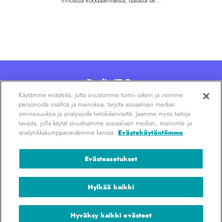
innostua koodaamisesta, datasta tai...
Poolia IT Oy
Käytämme evästeitä, jotta sivustomme toimii oikein ja voimme
Kalevankatu 6, 00100 Helsinki
personoida sisältöä ja mainoksia, tarjota sosiaalisen median
020 7290 830
|
info@poolia.fi
ominaisuuksia ja analysoida tietoliikennettä. Jaamme myös tietoja
tavasta, jolla käytät sivustoamme sosiaalisen median, mainonta- ja
analytiikkakumppaneidemme kanssa.
Evästekäytäntömme
Urapolkuja
kaikenlaisille
Evästeasetukset
it-osaajille
Hylkää kaikki
Hyväksy kaikki evästeet
Copyright 2026 ©
Poolia IT Oy